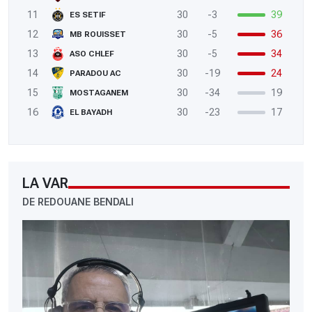
11
30
-3
39
ES SETIF
12
30
-5
36
MB ROUISSET
13
30
-5
34
ASO CHLEF
14
30
-19
24
PARADOU AC
15
30
-34
19
MOSTAGANEM
16
30
-23
17
EL BAYADH
LA VAR
DE REDOUANE BENDALI