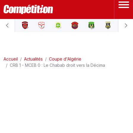
ACCUEIL
LIGUE 1
Accueil
LIGUE 2
Actualités
Coupe d'Algérie
CRB 1 - MCEB 0 : Le Chabab droit vers la Décima
COUPE D'ALGÉRIE
ÉQUIPE NATIONALE
COUPE DU MONDE
Actualités
Interviews