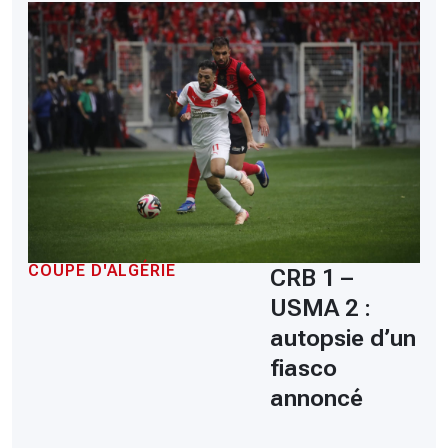
COUPE D'ALGÉRIE
CRB 1 –
USMA 2 :
autopsie d’un
fiasco
annoncé