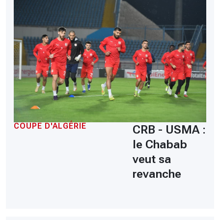
COUPE D'ALGÉRIE
CRB - USMA :
le Chabab
veut sa
revanche