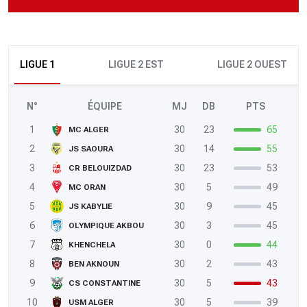
LIGUE 1
LIGUE 2 EST
LIGUE 2 OUEST
N°
ÉQUIPE
MJ
DB
PTS
1
30
23
65
MC ALGER
2
30
14
55
JS SAOURA
3
30
23
53
CR BELOUIZDAD
4
30
5
49
MC ORAN
5
30
9
45
JS KABYLIE
6
30
3
45
OLYMPIQUE AKBOU
7
30
0
44
KHENCHELA
8
30
2
43
BEN AKNOUN
9
30
5
43
CS CONSTANTINE
10
30
5
39
USM ALGER