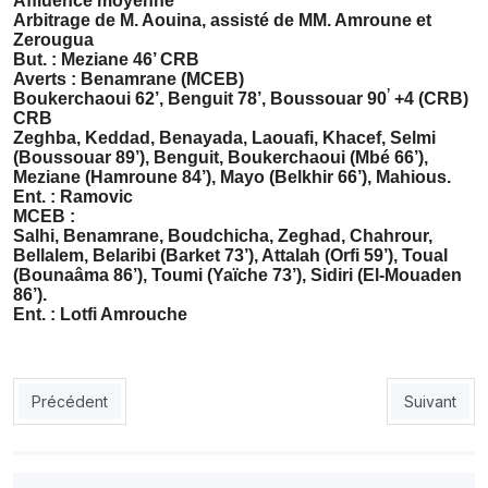
Affluence moyenne
Arbitrage de M. Aouina, assisté de MM. Amroune et
Zerougua
But. : Meziane 46’ CRB
Averts : Benamrane (MCEB)
’
Boukerchaoui 62’, Benguit 78’, Boussouar 90
+4 (CRB)
CRB
Zeghba, Keddad, Benayada, Laouafi, Khacef, Selmi
(Boussouar 89’), Benguit, Boukerchaoui (Mbé 66’),
Meziane (Hamroune 84’), Mayo (Belkhir 66’), Mahious.
Ent. : Ramovic
MCEB :
Salhi, Benamrane, Boudchicha, Zeghad, Chahrour,
Bellalem, Belaribi (Barket 73’), Attalah (Orfi 59’), Toual
(Bounaâma 86’), Toumi (Yaïche 73’), Sidiri (El-Mouaden
86’).
Ent. : Lotfi Amrouche
Article précédent : Coupe d’Algérie : la finale USMA-CRB fixée au
Article sui
Précédent
Suivant