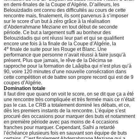
en demi-finales de la Coupe d’Algérie. D’ailleurs, les
Belouizdadis ont connu des difficultés au cours de cette
rencontre mais, finalement, ils sont parvenus à s’imposer
sur le score d’un but à zéro grâce à la réalisation
d’Abderrahmane Meziane en tout début de seconde
période. Ce but a largement suffi au bonheur des
Belouzidadis qui ont réussi leur pari et qui se qualifient
encore une fois à la finale de la Coupe d’Algérie, la
e
4
finale de suite pour les Rouge et Blanc. Une
performance que personne n’avait réussi à faire jusqu’à
présent. Plus que jamais, le rêve de la Décima se
rapproche pour la formation de Laâqiba qui n’est plus qu’à
90, voire 120 minutes d’une nouvelle consécration dans
cette compétition et de battre son propre record qui est de 9
coupes d’Algérie.
Domination totale
Il faut dire que quand on voit le score, on se dit que ça a été
une rencontre très compliquée et très fermée mais ce n’était
pas le cas. Le CRB a totalement dominé les débats, et ce,
dès les premiers instants de la rencontre. L’équipe s’est
procuré des occasions pour marquer des buts et notamment
en première période avec pas moins de 4 occasions
franches pour marquer. Cependant, Salhi a retardé
l’échéance plusieurs fois en sauvant son équipe de buts
certains. C’est finalement Abderrahmane Meziane qui a